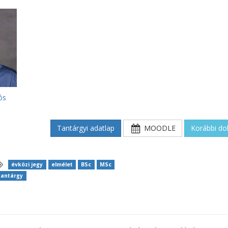
ós
Tantárgyi adatlap
MOODLE
Korábbi d
évközi jegy
elmélet
BSc
MSc
tantárgy