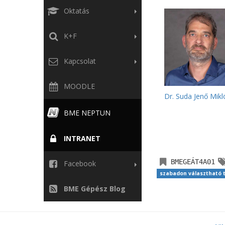
Oktatás
K+F
Kapcsolat
MOODLE
Dr. Suda Jenő Mikl
BME NEPTUN
INTRANET
BMEGEÁT4A01
Facebook
szabadon választható 
BME Gépész Blog