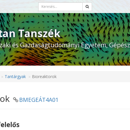
tan Tanszék
zaki és Gazdaságtudományi Egyetem, Gépész
Tantárgyak
Bioreaktorok
rok
BMEGEÁT4A01
elelős