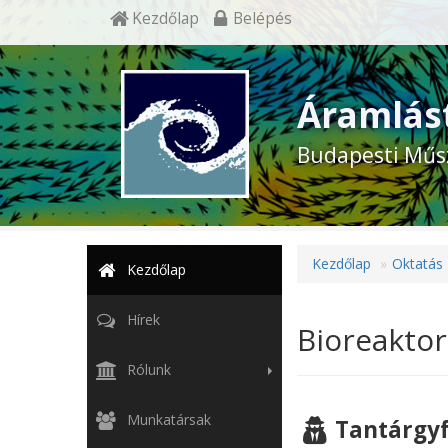
Kezdőlap
Belépés
Áramlás
Budapesti Műs
Kezdőlap
Oktatás
Kezdőlap
Hírek
Bioreakto
Rólunk
Munkatársak
Tantárgyf