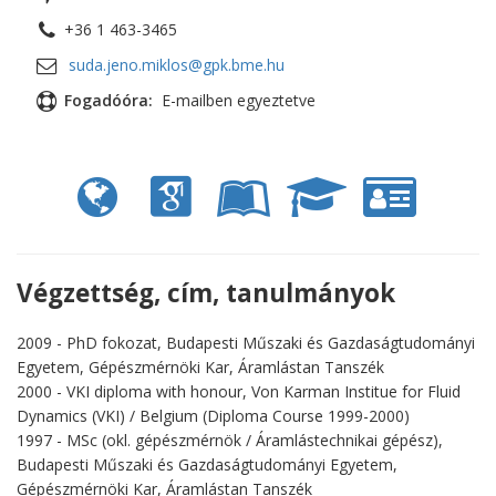
+36 1 463-3465
suda.jeno.miklos@gpk.bme.hu
Fogadóóra:
E-mailben egyeztetve
Végzettség, cím, tanulmányok
2009 - PhD fokozat, Budapesti Műszaki és Gazdaságtudományi
Egyetem, Gépészmérnöki Kar, Áramlástan Tanszék
2000 - VKI diploma with honour, Von Karman Institue for Fluid
Dynamics (VKI) / Belgium (Diploma Course 1999-2000)
1997 - MSc (okl. gépészmérnök / Áramlástechnikai gépész),
Budapesti Műszaki és Gazdaságtudományi Egyetem,
Gépészmérnöki Kar, Áramlástan Tanszék