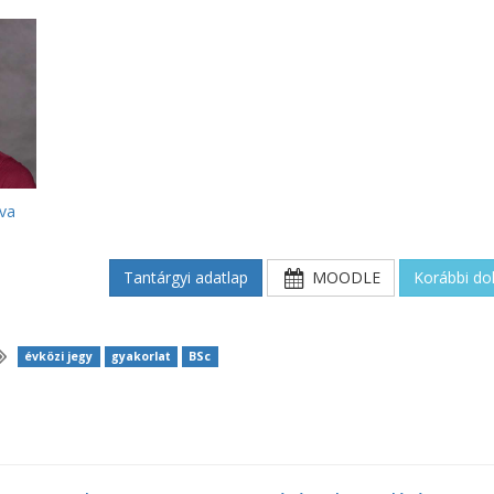
Éva
Tantárgyi adatlap
MOODLE
Korábbi d
évközi jegy
gyakorlat
BSc