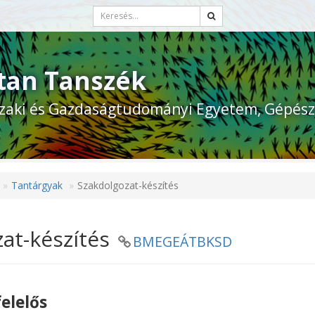
tan Tanszék
zaki és Gazdaságtudományi Egyetem, Gépész
Tantárgyak
Szakdolgozat-készítés
at-készítés
BMEGEÁTBKSD
elelős