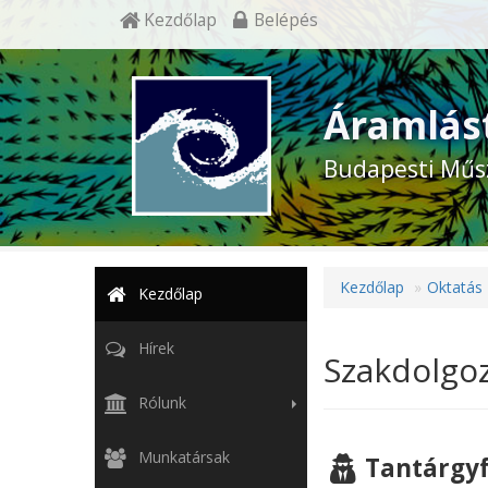
Kezdőlap
Belépés
Áramlás
Budapesti Műs
Kezdőlap
Oktatás
Kezdőlap
Hírek
Szakdolgoz
Rólunk
Munkatársak
Tantárgyf